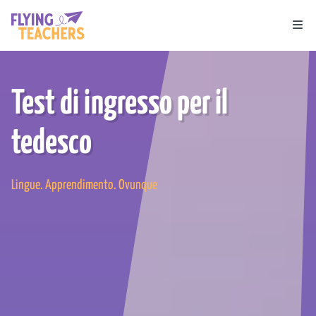
Flying Teachers
Ope
Test di ingresso per il
tedesco
Lingue. Apprendimento. Ovunque