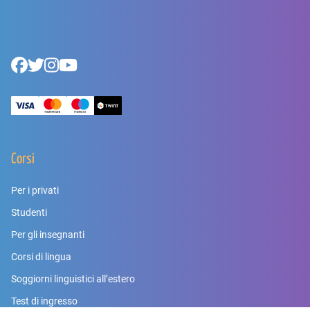
Footer
Facebook
Twitter
Instagram
Youtube
Corsi
Per i privati
Studenti
Per gli insegnanti
Corsi di lingua
Soggiorni linguistici all’estero
Test di ingresso