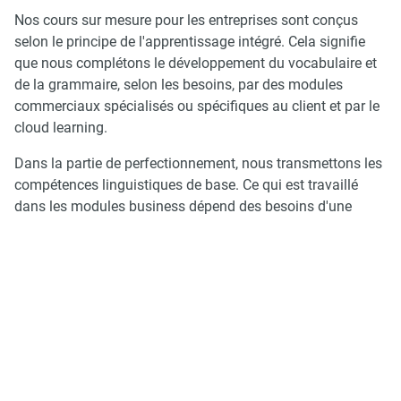
Nos cours sur mesure pour les entreprises sont conçus
selon le principe de l'apprentissage intégré. Cela signifie
que nous complétons le développement du vocabulaire et
de la grammaire, selon les besoins, par des modules
commerciaux spécialisés ou spécifiques au client et par le
cloud learning.
Dans la partie de perfectionnement, nous transmettons les
compétences linguistiques de base. Ce qui est travaillé
dans les modules business dépend des besoins d'une
entreprise ou des personnes à former : vocabulaire
spécialisé ou sectoriel, techniques de présentation,
vocabulaire de négociation, etc. Dans notre cloud, nous
mettons également à disposition différents outils
d'apprentissage en ligne qui permettent aux apprenants
d'approfondir et de s'exercer individuellement.